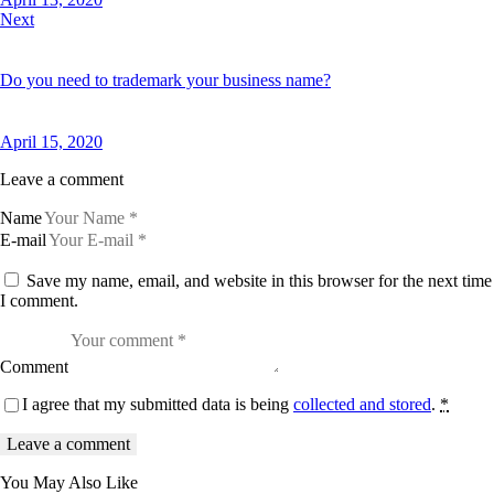
n
Next
c
t
u
Do you need to trademark your business name?
s
e
s
t
April 15, 2020
l
a
Leave a comment
b
o
r
Name
e
E-mail
e
t
Save my name, email, and website in this browser for the next time
d
o
I comment.
l
o
r
e
Comment
.
B
I agree that my submitted data is being
collected and stored
.
*
y
K
e
v
i
You May Also Like