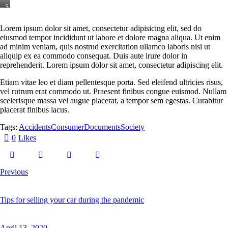
S
t
e
Lorem ipsum dolor sit amet, consectetur adipisicing elit, sed do
t
eiusmod tempor incididunt ut labore et dolore magna aliqua. Ut enim
c
l
ad minim veniam, quis nostrud exercitation ullamco laboris nisi ut
i
aliquip ex ea commodo consequat. Duis aute irure dolor in
t
reprehenderit. Lorem ipsum dolor sit amet, consectetur adipiscing elit.
a
k
Etiam vitae leo et diam pellentesque porta. Sed eleifend ultricies risus,
a
vel rutrum erat commodo ut. Praesent finibus congue euismod. Nullam
s
d
scelerisque massa vel augue placerat, a tempor sem egestas. Curabitur
g
placerat finibus lacus.
u
b
Tags:
Accidents
Consumer
Documents
Society
e
r
0
Likes
g
r
e
n
Previous
,
n
o
s
Tips for selling your car during the pandemic
e
a
s
April 13, 2020
a