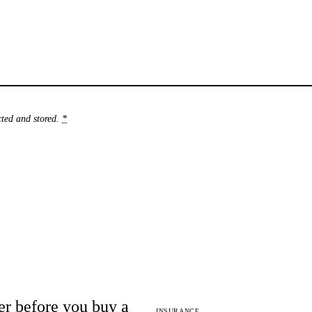
cted and stored
.
*
r before you buy a
INSURANCE