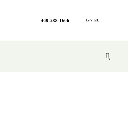
469-288-1606
Let's Talk
0