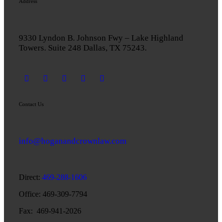
Address
9330 Lyndon B. Johnson Fwy – Lake Highland
Towers. Suite 248 Dallas, TX 75243.
Contact Us
info@hoganandcrownlaw.com
Direct:
469-288-1606
Office: 469-309-7794
Fax: 469-941-2026