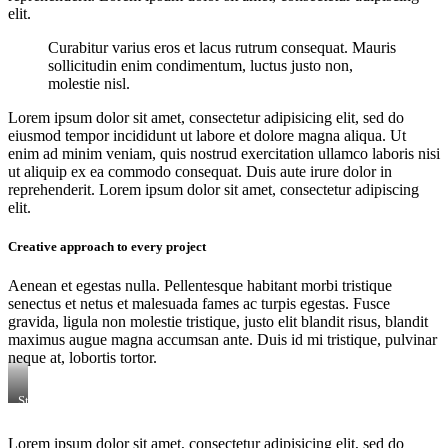
elit.
Curabitur varius eros et lacus rutrum consequat. Mauris
sollicitudin enim condimentum, luctus justo non,
molestie nisl.
Lorem ipsum dolor sit amet, consectetur adipisicing elit, sed do
eiusmod tempor incididunt ut labore et dolore magna aliqua. Ut
enim ad minim veniam, quis nostrud exercitation ullamco laboris nisi
ut aliquip ex ea commodo consequat. Duis aute irure dolor in
reprehenderit. Lorem ipsum dolor sit amet, consectetur adipiscing
elit.
Creative approach to every project
Aenean et egestas nulla. Pellentesque habitant morbi tristique
senectus et netus et malesuada fames ac turpis egestas. Fusce
gravida, ligula non molestie tristique, justo elit blandit risus, blandit
maximus augue magna accumsan ante. Duis id mi tristique, pulvinar
neque at, lobortis tortor.
Stet
clita
kasd
Lorem ipsum dolor sit amet, consectetur adipisicing elit, sed do
gubergren,