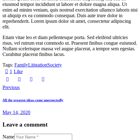
eiusmod tempor incididunt ut labore et dolore magna aliqua. Ut
no
sea
enim ad minim veniam, quis nostrud exercitation ullamco laboris nisi
sanctus
ut aliquip ex ea commodo consequat. Duis aute irure dolor in
est
reprehenderit. Lorem ipsum dolor sit amet, consectetur adipiscing
labore
elit.
et
dolore.
Etiam vitae leo et diam pellentesque porta. Sed eleifend ultricies
By
Kevin
risus, vel rutrum erat commodo ut. Praesent finibus congue euismod.
Smith
Nullam scelerisque massa vel augue placerat, a tempor sem egestas.
Curabitur placerat finibus lacus.
Tags:
Family
Litigation
Society
1
Like
Previous
All the greatest ideas come unexpectedly
May 14, 2020
Leave a comment
Name