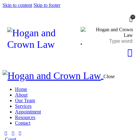
Skip to content
Skip to footer
0
Close
Home
About
Our Team
Services
Appointment
Resources
Contact
Court