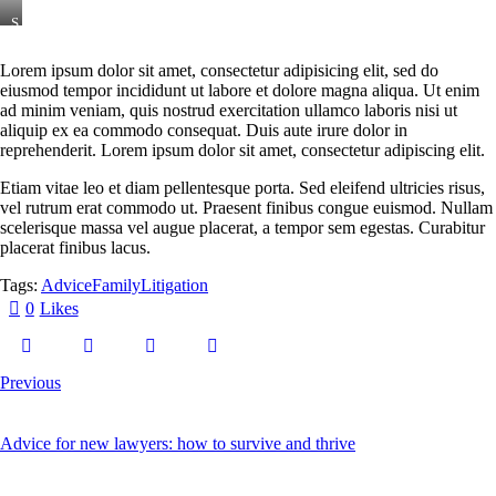
S
t
e
Lorem ipsum dolor sit amet, consectetur adipisicing elit, sed do
t
eiusmod tempor incididunt ut labore et dolore magna aliqua. Ut enim
c
l
ad minim veniam, quis nostrud exercitation ullamco laboris nisi ut
i
aliquip ex ea commodo consequat. Duis aute irure dolor in
t
reprehenderit. Lorem ipsum dolor sit amet, consectetur adipiscing elit.
a
k
Etiam vitae leo et diam pellentesque porta. Sed eleifend ultricies risus,
a
vel rutrum erat commodo ut. Praesent finibus congue euismod. Nullam
s
d
scelerisque massa vel augue placerat, a tempor sem egestas. Curabitur
g
placerat finibus lacus.
u
b
Tags:
Advice
Family
Litigation
e
r
0
Likes
g
r
e
n
Previous
,
n
o
s
Advice for new lawyers: how to survive and thrive
e
a
s