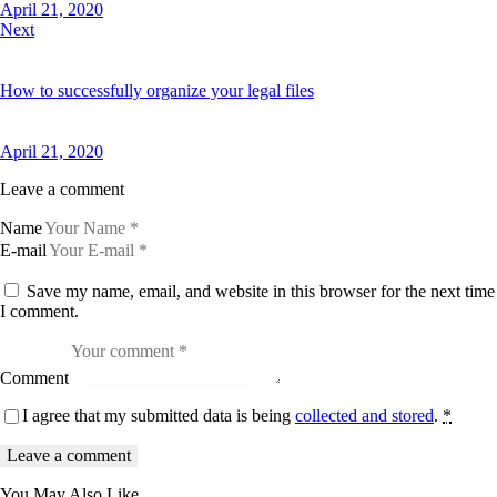
April 21, 2020
a
n
Next
c
t
u
How to successfully organize your legal files
s
e
s
t
April 21, 2020
l
a
Leave a comment
b
o
r
Name
e
E-mail
e
t
Save my name, email, and website in this browser for the next time
d
o
I comment.
l
o
r
e
Comment
.
B
I agree that my submitted data is being
collected and stored
.
*
y
K
e
v
i
You May Also Like