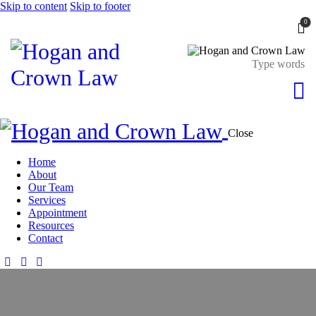
Skip to content
Skip to footer
0
Close
Home
About
Our Team
Services
Appointment
Resources
Contact