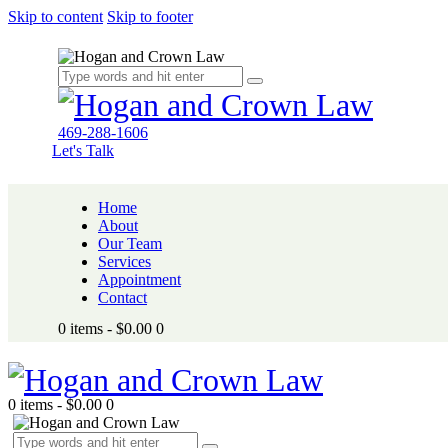
Skip to content
Skip to footer
469-288-1606
Let's Talk
Home
About
Our Team
Services
Appointment
Contact
0 items
-
$0.00
0
0 items
-
$0.00
0