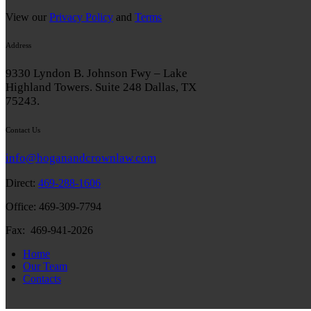
View our
Privacy Policy
and
Terms
Address
9330 Lyndon B. Johnson Fwy – Lake
Highland Towers. Suite 248 Dallas, TX
75243.
Contact Us
info@hoganandcrownlaw.com
Direct:
469-288-1606
Office: 469-309-7794
Fax: 469-941-2026
Home
Our Team
Contacts