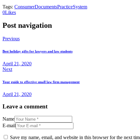
Tags:
Consumer
Documents
Practice
System
0
Likes
Post navigation
Previous
Best holiday gifts for lawyers and law students
April 21, 2020
Next
Your guide to effective small law firm management
April 21, 2020
Leave a comment
Name
E-mail
Save my name, email, and website in this browser for the next ti