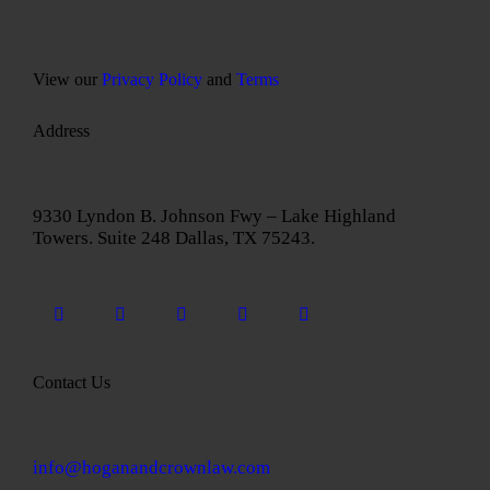
View our
Privacy Policy
and
Terms
Address
9330 Lyndon B. Johnson Fwy – Lake Highland
Towers. Suite 248 Dallas, TX 75243.
Contact Us
info@hoganandcrownlaw.com