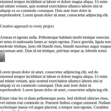
eiusmod tempor incididunt ut labore et dolore magna aliqua. Ut enim
ad minim veniam, quis nostrud exercitation ullamco laboris nisi ut
aliquip ex ea commodo consequat. Duis aute irure dolor in
reprehenderit. Lorem ipsum dolor sit amet, consectetur adipiscing elit.
Creative approach to every project
Aenean et egestas nulla. Pellentesque habitant morbi tristique senectus
et netus et malesuada fames ac turpis egestas. Fusce gravida, ligula non
molestie tristique, justo elit blandit risus, blandit maximus augue magna
accumsan ante. Duis id mi tristique, pulvinar neque at, lobortis tortor.
S
t
e
Lorem ipsum dolor sit amet, consectetur adipisicing elit, sed do
t
eiusmod tempor incididunt ut labore et dolore magna aliqua. Ut enim
c
l
ad minim veniam, quis nostrud exercitation ullamco laboris nisi ut
i
aliquip ex ea commodo consequat. Duis aute irure dolor in
t
reprehenderit. Lorem ipsum dolor sit amet, consectetur adipiscing elit.
a
k
Etiam vitae leo et diam pellentesque porta. Sed eleifend ultricies risus,
a
vel rutrum erat commodo ut. Praesent finibus congue euismod. Nullam
s
d
scelerisque massa vel augue placerat, a tempor sem egestas. Curabitur
g