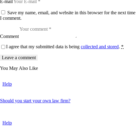
E-mail
e
t
Save my name, email, and website in this browser for the next time
d
o
I comment.
l
o
r
e
Comment
.
B
I agree that my submitted data is being
collected and stored
.
*
y
K
e
v
i
You May Also Like
n
S
m
Help
i
t
h
Should you start your own law firm?
Help