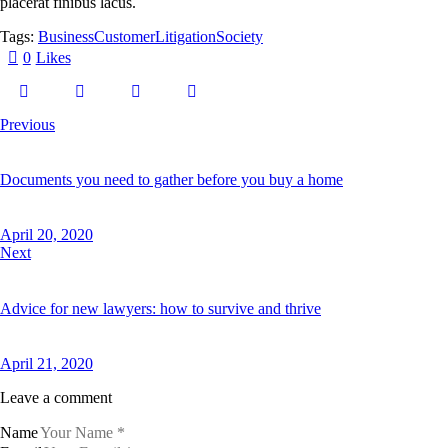
placerat finibus lacus.
u
b
Tags:
Business
Customer
Litigation
Society
e
r
0
Likes
g
r
e
n
Previous
,
n
o
s
Documents you need to gather before you buy a home
e
a
s
April 20, 2020
a
n
Next
c
t
u
Advice for new lawyers: how to survive and thrive
s
e
s
t
April 21, 2020
l
a
Leave a comment
b
o
r
Name
e